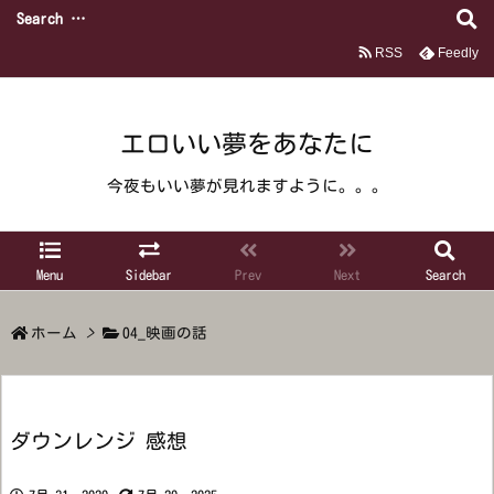
RSS
Feedly
エロいい夢をあなたに
今夜もいい夢が見れますように。。。
Menu
Sidebar
Prev
Next
Search
ホーム
>
04_映画の話
ダウンレンジ 感想