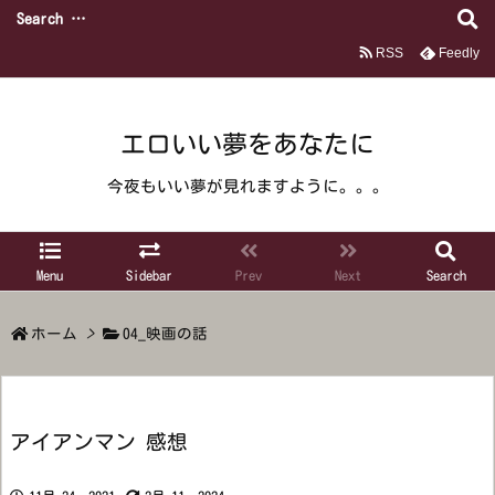
RSS
Feedly
エロいい夢をあなたに
今夜もいい夢が見れますように。。。
Menu
Sidebar
Prev
Next
Search
ホーム
>
04_映画の話
アイアンマン 感想