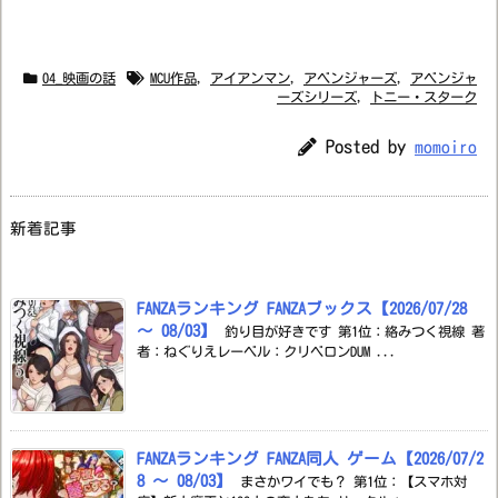
04_映画の話
MCU作品
,
アイアンマン
,
アベンジャーズ
,
アベンジャ
ーズシリーズ
,
トニー・スターク
Posted by
momoiro
新着記事
FANZAランキング FANZAブックス【2026/07/28
～ 08/03】
釣り目が好きです 第1位：絡みつく視線 著
者：ねぐりえレーベル：クリベロンDUM ...
FANZAランキング FANZA同人 ゲーム【2026/07/2
8 ～ 08/03】
まさかワイでも？ 第1位：【スマホ対