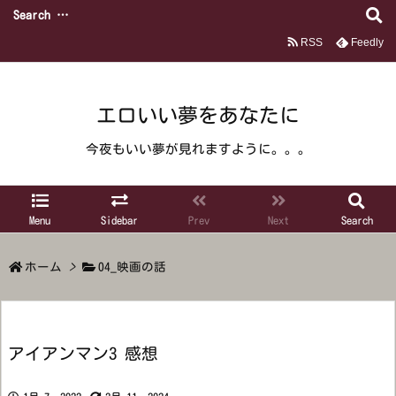
RSS
Feedly
エロいい夢をあなたに
今夜もいい夢が見れますように。。。
Menu
Sidebar
Prev
Next
Search
ホーム
>
04_映画の話
アイアンマン3 感想