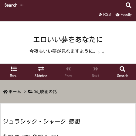
RSS
Feedly
エロいい夢をあなたに
今夜もいい夢が見れますように。。。
Menu
Sidebar
Prev
Next
Search
ホーム
>
04_映画の話
ジュラシック・シャーク 感想