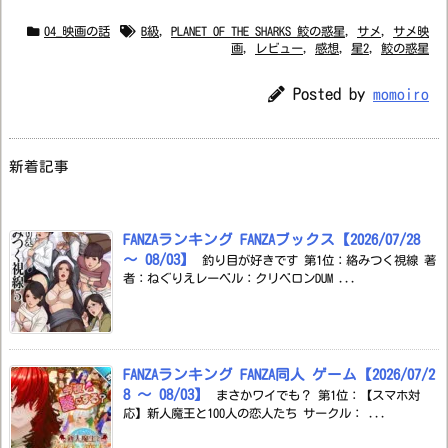
04_映画の話
B級
,
PLANET OF THE SHARKS 鮫の惑星
,
サメ
,
サメ映
画
,
レビュー
,
感想
,
星2
,
鮫の惑星
Posted by
momoiro
新着記事
FANZAランキング FANZAブックス【2026/07/28
～ 08/03】
釣り目が好きです 第1位：絡みつく視線 著
者：ねぐりえレーベル：クリベロンDUM ...
FANZAランキング FANZA同人 ゲーム【2026/07/2
8 ～ 08/03】
まさかワイでも？ 第1位：【スマホ対
応】新人魔王と100人の恋人たち サークル： ...