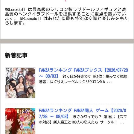
MRLsexdoll は最高級のシリコン製ラブドールフィギュアと高
品質のヘンタイラブドールを提供することに重点を置いてい
ます。 MRLsexdoll はあなたに最も特別な交際と楽しみをもた
らします。
新着記事
FANZAランキング FANZAブックス【2026/07/28
～ 08/03】
釣り目が好きです 第1位：絡みつく視線
著者：ねぐりえレーベル：クリベロンDUM ...
FANZAランキング FANZA同人 ゲーム【2026/0
7/28 ～ 08/03】
まさかワイでも？ 第1位：【スマ
ホ対応】新人魔王と100人の恋人たち サークル： ...