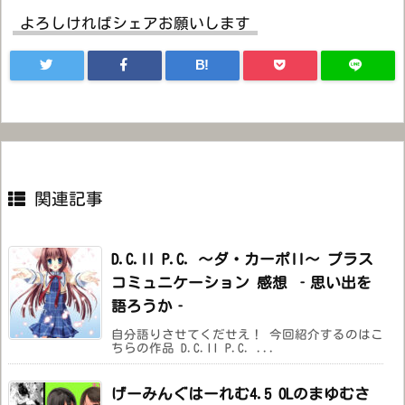
よろしければシェアお願いします
B!
関連記事
D.C.II P.C. ～ダ・カーポII～ プラス
コミュニケーション 感想 ‐思い出を
語ろうか‐
自分語りさせてくだせえ！ 今回紹介するのはこ
ちらの作品 D.C.II P.C. ...
げーみんぐはーれむ4.5 OLのまゆむさ