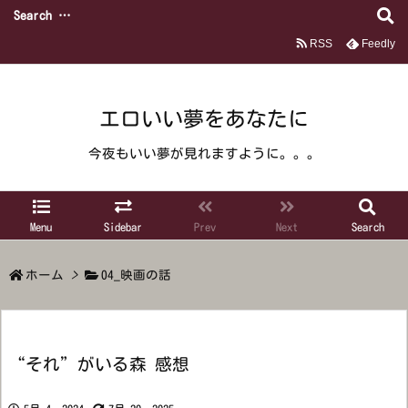
RSS
Feedly
エロいい夢をあなたに
今夜もいい夢が見れますように。。。
Menu
Sidebar
Prev
Next
Search
ホーム
>
04_映画の話
“それ”がいる森 感想