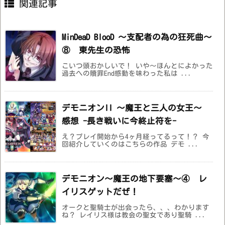
関連記事
MinDeaD BlooD 〜支配者の為の狂死曲〜
⑧ 東先生の恐怖
こいつ頭おかしいで！ いや～ほんとによかった
過去への贖罪End感動を味わった私は ...
デモニオンII ～魔王と三人の女王～
感想 -長き戦いに今終止符を-
え？プレイ開始から4ヶ月経ってるって！？ 今
回紹介していくのはこちらの作品 デモ ...
デモニオン〜魔王の地下要塞〜④ レ
イリスゲットだぜ！
オークと聖騎士が出会ったら、、、わかります
ね？ レイリス様は教会の聖女であり聖騎 ...