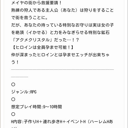
メイヤの街から救援要請！
熟練の狩人である主人公（あなた）は狩りをすること
で街を救うことに。
だが、あなたの持っている特別なお守りは実は女の子
を絶頂（イかせる）と力をみなぎらせる特別な鉱石
「アクメクリスタル」だった…！？
【ヒロインは全員孕ませ可能！】
仲が深まったヒロインとは孕ませエッチが出来ちゃ
う！
────────────────────────
────
〇
ジャンル:RPG
〇
想定プレイ時間:9〜10時間
〇
H内容:子作りH＋連れ歩きH＋イベントH（ハーレムHあ