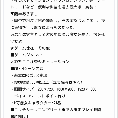
・イラストモーションやバックログジャンプ等、チー
トモードなど、便利な機能を過去最大級に実装！
▼簡単あらすじ
・国中で相次ぐ謎の神隠し。その実態は人に化け、夜
に獲物を狙う魔女によるものだった。
あなたは宿主として客の中に潜む魔女を暴き、宿を死
守せよ！
★ゲーム仕様・その他
■ゲームジャンル
人狼系エロ検査シミュレーション
■CG・Hシーン内容
・基本CG枚数:90枚以上
・総CG枚数:337枚以上（立ち絵等は除く）
・画面サイズ:1280×720、1600×900、1920×1080
・ボイス:Hシーンにボイス有り
・H可能女キャラクター:21名
■エッチシーンコンプリートまでの想定プレイ時間
10時間以上