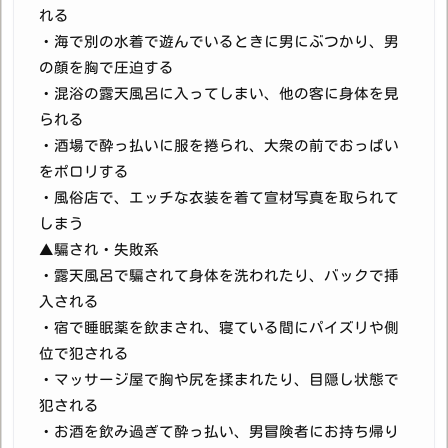
れる
・海で別の水着で遊んでいるときに男にぶつかり、男
の顔を胸で圧迫する
・混浴の露天風呂に入ってしまい、他の客に身体を見
られる
・酒場で酔っ払いに服を捲られ、大衆の前でおっぱい
をポロリする
・風俗店で、エッチな衣装を着て宣材写真を取られて
しまう
▲騙され・失敗系
・露天風呂で騙されて身体を洗われたり、バックで挿
入される
・宿で睡眠薬を飲まされ、寝ている間にパイズリや側
位で犯される
・マッサージ屋で胸や尻を揉まれたり、目隠し状態で
犯される
・お酒を飲み過ぎて酔っ払い、男冒険者にお持ち帰り