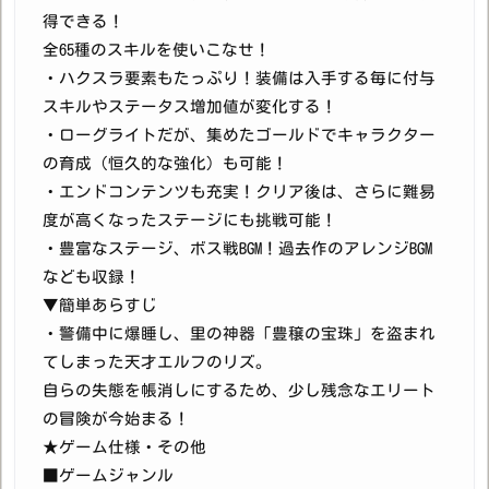
得できる！
全65種のスキルを使いこなせ！
・ハクスラ要素もたっぷり！装備は入手する毎に付与
スキルやステータス増加値が変化する！
・ローグライトだが、集めたゴールドでキャラクター
の育成（恒久的な強化）も可能！
・エンドコンテンツも充実！クリア後は、さらに難易
度が高くなったステージにも挑戦可能！
・豊富なステージ、ボス戦BGM！過去作のアレンジBGM
なども収録！
▼簡単あらすじ
・警備中に爆睡し、里の神器「豊穣の宝珠」を盗まれ
てしまった天才エルフのリズ。
自らの失態を帳消しにするため、少し残念なエリート
の冒険が今始まる！
★ゲーム仕様・その他
■ゲームジャンル