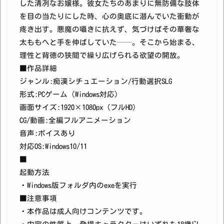
した清冽なお嬢様。彼女たちのあまりに無防備な肢体
を目の当たりにした時、心の奥底に潜んでいた衝動が
疼き出す。悪魔の囁きに抗えず、気づけばその華奢な
太ももへと手を伸ばしていた──。そこから始まる、
理性と背徳の狭間で繰り広げられる欲望の開放。
■作品詳細
ジャンル:痴漢シチュエーション/行動選択SLG
形式:PCゲーム（Windows対応）
画面サイズ:1920×1080px（フルHD）
CG/動画:全編フルアニメーション
音声:ボイスあり
対応OS:Windows10/11
■
起動方法
・Windows版フォルダ内のexeを実行
■注意事項
・本作品は成人向けコンテンツです。