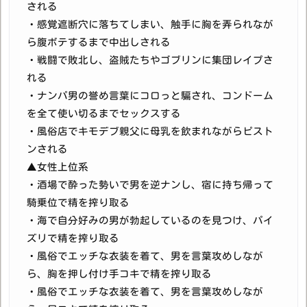
される
・感覚遮断穴に落ちてしまい、触手に胸を弄られなが
ら腹ボテするまで中出しされる
・戦闘で敗北し、盗賊たちやゴブリンに集団レイプさ
れる
・ナンパ男の誉め言葉にコロっと騙され、コンドーム
を全て使い切るまでセックスする
・風俗店でキモデブ親父に母乳を飲まれながらピスト
ンされる
▲女性上位系
・酒場で酔った勢いで男を逆ナンし、宿に持ち帰って
騎乗位で精を搾り取る
・海で自分好みの男が勃起しているのを見つけ、パイ
ズリで精を搾り取る
・風俗でエッチな衣装を着て、男を言葉攻めしなが
ら、胸を押し付け手コキで精を搾り取る
・風俗でエッチな衣装を着て、男を言葉攻めしなが