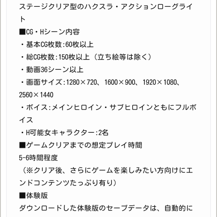
ステージクリア型のハクスラ・アクションローグライ
ト
■CG・Hシーン内容
・基本CG枚数:60枚以上
・総CG枚数:150枚以上（立ち絵等は除く）
・動画36シーン以上
・画面サイズ:1280×720、1600×900、1920×1080、
2560×1440
・ボイス:メインヒロイン・サブヒロインともにフルボ
イス
・H可能女キャラクター:2名
■ゲームクリアまでの想定プレイ時間
5-6時間程度
（※クリア後、さらにゲームを楽しみたい方向けにエ
ンドコンテンツたっぷり有り）
■体験版
ダウンロードした体験版のセーブデータは、自動的に