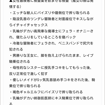
▲女性冒険者に検査薬を飲ませる検査（魔女の際は発
情する）
・エッチな獣人にパイズリや寝側位で搾り取られる
・陥没乳首のツンデレ冒険者と対面座位でキスしなが
らイチャイチャセックス
・乳輪がデカい高飛車な魔導士にフェラ・オナニーさ
れ、寝たふりをしているところを寝バック
・冷徹な冒険者にフェラされ、ペニスバンドで尻穴を
犯される
・男勝りな王女に、脚を抱え上げられたまま、レイプ
騎乗位される
・母性的なシスターに授乳手コキをしてもらった後、
反り正常位で激しく犯す
・優しいメイドがSッ気乳首舐め手コキをされた後、騎
乗位で搾り取られる
・褐色ギャルエルフにパイズリで搾り取られる
・乳輪がデカい姉御肌医師にキス騎乗位で搾り取られ
る