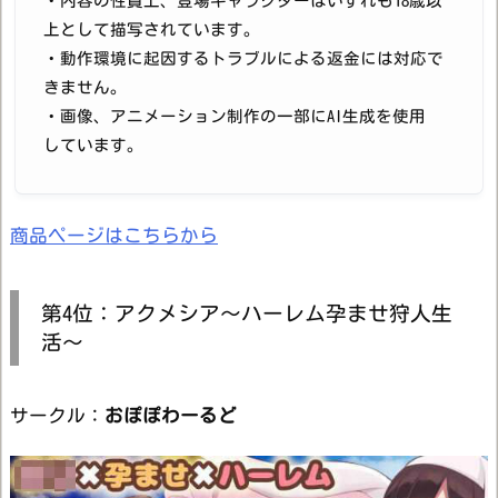
・内容の性質上、登場キャラクターはいずれも18歳以
上として描写されています。
・動作環境に起因するトラブルによる返金には対応で
きません。
・画像、アニメーション制作の一部にAI生成を使用
しています。
商品ページはこちらから
第4位：アクメシア〜ハーレム孕ませ狩人生
活〜
サークル：
おぽぽわーるど