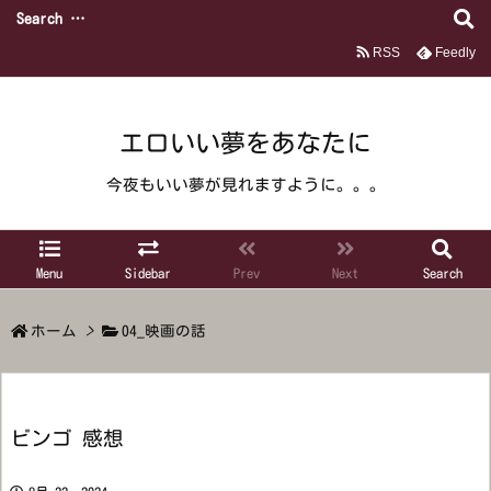
RSS
Feedly
エロいい夢をあなたに
今夜もいい夢が見れますように。。。
Menu
Sidebar
Prev
Next
Search
ホーム
>
04_映画の話
ビンゴ 感想