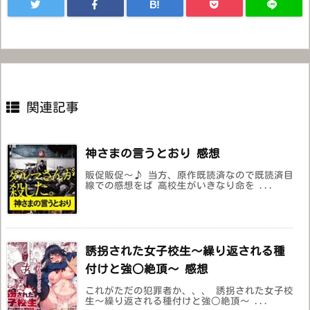
B!
関連記事
神さまの言うとおり 感想
販促販促～♪ 当方、原作既読済なので既読済目
線での感想をば 高校生がいきなり命を ...
誘拐された女子校生～繰り返される種
付けと強○絶頂～ 感想
これがただの犯罪者か、、、 誘拐された女子校
生～繰り返される種付けと強○絶頂～ ...