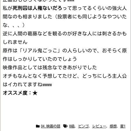
私が
死刑囚は人権ないだろ
って思ってるくらいの強火人
間なのも相まりました（投票者にも同じようなやついた
な、、、）
逆に人間の葛藤などを観るのが好きな人には刺さるかも
しれません
原作は「リアル鬼ごっこ」の人らしいので、おそらく原
作はしっかりしていたのでしょう
映像作品としては残念なできあがりでした
オチもなんとなく予想してたけど、どっちにしろ主人公
はイカれてますねwwww
オススメ度：★
04_映画の話
B級
,
ビンゴ
,
レビュー
,
感想
,
星1