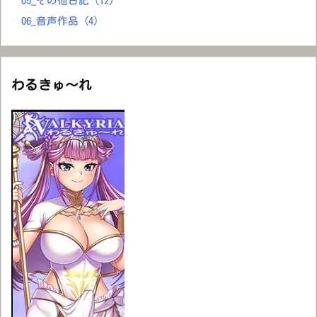
05_その他日記
(12)
06_音声作品
(4)
わるきゅ～れ