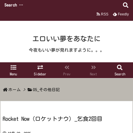
RSS
Feedly
エロいい夢をあなたに
今夜もいい夢が見れますように。。。
Menu
Sidebar
Prev
Next
Search
ホーム
>
05_その他日記
Rocket Now（ロケットナウ）_乞食2回目