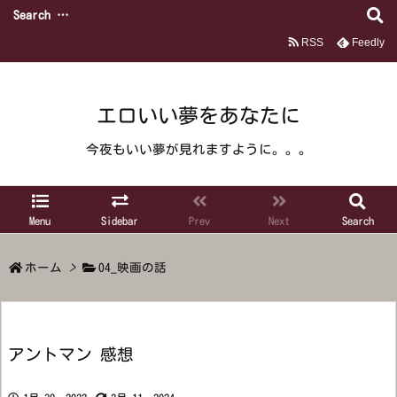
RSS
Feedly
エロいい夢をあなたに
今夜もいい夢が見れますように。。。
Menu
Sidebar
Prev
Next
Search
ホーム
>
04_映画の話
アントマン 感想