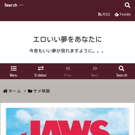
RSS
Feedly
エロいい夢をあなたに
今夜もいい夢が見れますように。。。
Menu
Sidebar
Prev
Next
Search
ホーム
>
サメ映画