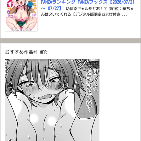
FANZAランキング FANZAブックス【2026/07/21
～ 07/27】
幼馴染ギャルだとお！？ 第1位：華ちゃ
んはヌいてくれる【デジタル版限定おまけ付き ...
おすすめ作品#1 #PR