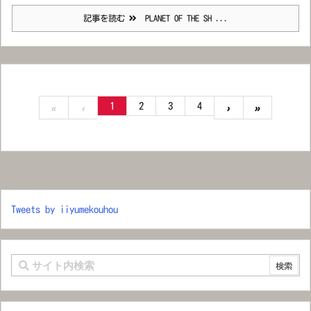
記事を読む
PLANET OF THE SH ...
1
2
3
4
«
‹
›
»
Tweets by iiyumekouhou